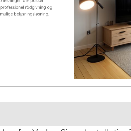
D løsninger, der passer
er professionel rådgivning og
t mulige belysningsløsning.