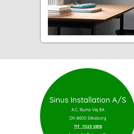
Sinus Installation A/S
A.C. Illums Vej 8A
DK-8600 Silkeborg
Tlf. 7023 0818