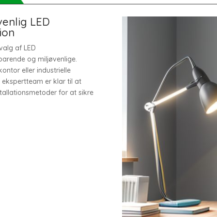
venlig LED
tion
dvalg af LED
parende og miljøvenlige.
ontor eller industrielle
s ekspertteam er klar til at
allationsmetoder for at sikre