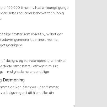
p til 100.000 timer, hvilket er mange gange
ilder. Dette reducerer behovet for hyppig
e.
delige stoffer som kviksølv, hvilket gør
 Derudover genererer de mindre varme,
get yderligere.
d af designs og farvetemperaturer, hvilket
perfekte atmosfære i ethvert rum. Fra
slys – mulighederne er uendelige.
 og Dæmpning
samme og kan dæmpes uden flimmer,
over belysningen i dit hjem eller din