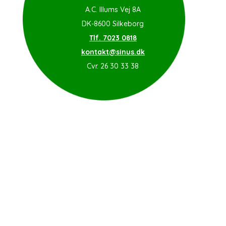
A.C. Illums Vej 8A
DK-8600 Silkeborg
Tlf. 7023 0818
kontakt@sinus.dk
Cvr. 26 30 33 38