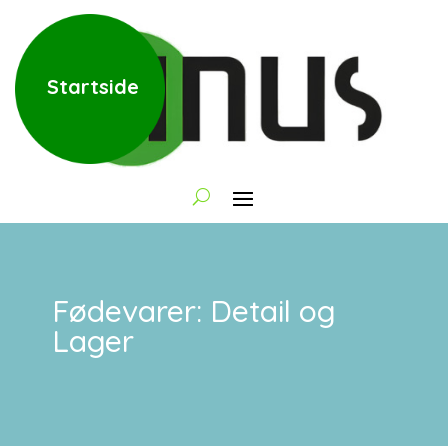
Startside
Fødevarer: Detail og
Lager