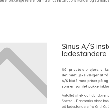
æse forskellige referencer fra Sinus Installations kunder og samarb
Sinus A/S inst
ladestandere i
Når private elbilejere, vi
det midtjyske vælger at få
A/S bistå med priser på og 
som en samlet pakke inklus
Antallet af el- og hybridbiler
Sperto – Danmarks åbne lade
på ladestandere fra år til år.