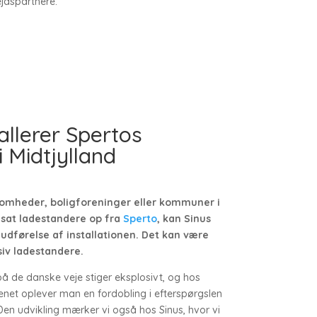
ejdspartnere.
allerer Spertos
 Midtjylland
rksomheder, boligforeninger eller kommuner i
 sat ladestandere op fra
Sperto
, kan Sinus
udførelse af installationen. Det kan være
iv ladestandere.
 på de danske veje stiger eksplosivt, og hos
net oplever man en fordobling i efterspørgslen
 Den udvikling mærker vi også hos Sinus, hvor vi